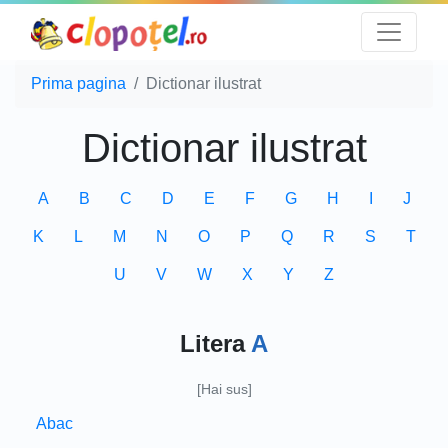
Prima pagina
Dictionar ilustrat
Dictionar ilustrat
A
B
C
D
E
F
G
H
I
J
K
L
M
N
O
P
Q
R
S
T
U
V
W
X
Y
Z
Litera
A
[Hai sus]
Abac