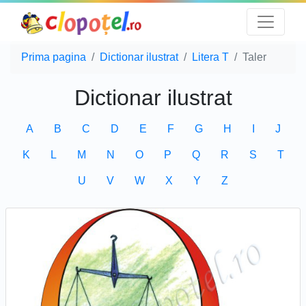
Prima pagina
Dictionar ilustrat
Litera T
Taler
Dictionar ilustrat
A
B
C
D
E
F
G
H
I
J
K
L
M
N
O
P
Q
R
S
T
U
V
W
X
Y
Z