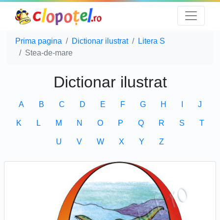
Prima pagina
Dictionar ilustrat
Litera S
Stea-de-mare
Dictionar ilustrat
A
B
C
D
E
F
G
H
I
J
K
L
M
N
O
P
Q
R
S
T
U
V
W
X
Y
Z