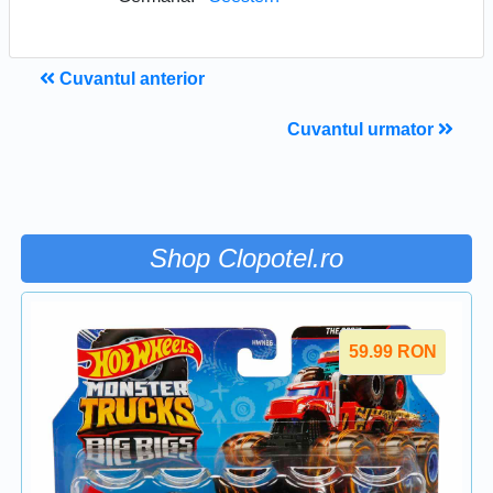
Cuvantul anterior
Cuvantul urmator
Shop Clopotel.ro
59.99
RON