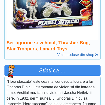
Set figurine si vehicul, Thrasher Bug,
Star Troopers, Lanard Toys
Vezi produse din shop
Stiati ca …
''Hora staccato'' este cea mai cunoscuta lucrare a lui
Grigoras Dinicu, interpretata de violonisti din intreaga
lume. Vestitul muzician si violonist Jascha Heifetz ii
cere, in 1932, permisiunea lui Grigoras Dinicu sa
transcrie ''Hora staccato'' ca piesa de concert, figurand