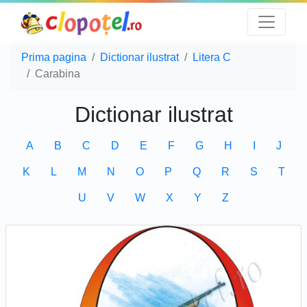
Prima pagina
Dictionar ilustrat
Litera C
Carabina
Dictionar ilustrat
A
B
C
D
E
F
G
H
I
J
K
L
M
N
O
P
Q
R
S
T
U
V
W
X
Y
Z