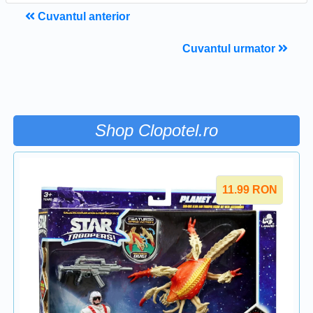
Cuvantul anterior
Cuvantul urmator
Shop Clopotel.ro
11.99
RON