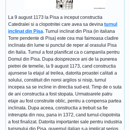
La 9 august 1173 la Pisa a inceput constructia
Catedralei si a clopotnitei care avea sa devina
turnul
inclinat din Pisa
. Turnul inclinat din Pisa (in italiana
Torre pendente di Pisa) este cea mai faimoasa cladire
inclinata din lume si punctul de reper al orasului Pisa
din Italia. Turnul a fost planificat ca o campanila pentru
Domul din Pisa. Dupa doisprezece ani de la punerea
pietrei de temelie, la 9 august 1173, cand constructia
ajunsese la etajul al treilea, datorita proastei calitati a
solului, constituit din noroi argilos si nisip, turnul
incepea sa se incline in directia sud-est. Timp de o suta
de ani constructia a fost stopata. Urmatoarele patru
etaje au fost construite oblic, pentru a compensa partea
inclinata. Dupa aceea, constructia a trebuit sa fie
intrerupta din nou, pana in 1372, cand turnul-clopotnita
a fost finalizat. Datorita importantei sale pentru industria
turismului din Pisa, guvernul italian s-a implicat serios