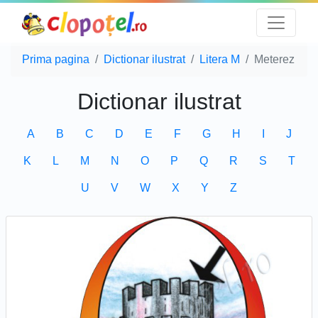
Prima pagina
Dictionar ilustrat
Litera M
Meterez
Dictionar ilustrat
A
B
C
D
E
F
G
H
I
J
K
L
M
N
O
P
Q
R
S
T
U
V
W
X
Y
Z