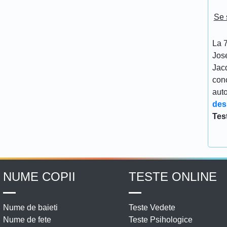
Se 
La 7
Jos
Jacq
conc
aut
des
Tes
NUME COPII
TESTE ONLINE
Nume de baieti
Teste Vedete
Nume de fete
Teste Psihologice