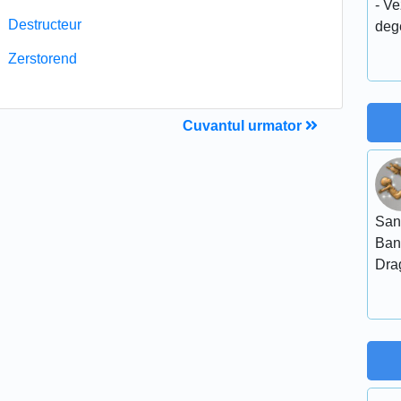
- Ve
Destructeur
deg
Zerstorend
Cuvantul urmator
San
Ban
Dra