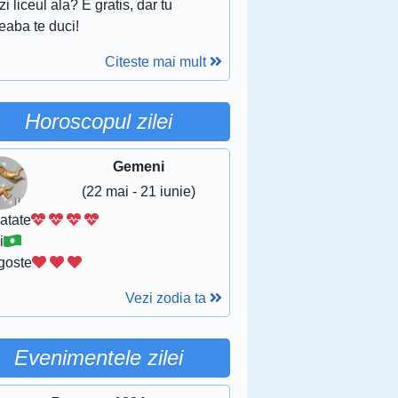
zi liceul ala? E gratis, dar tu
eaba te duci!
Citeste mai mult
Horoscopul zilei
Gemeni
(22 mai - 21 iunie)
atate
i
goste
Vezi zodia ta
Evenimentele zilei