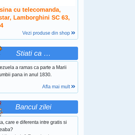
sina cu telecomanda,
star, Lamborghini SC 63,
14
Vezi produse din shop
Stiati ca …
ezuela a ramas ca parte a Marii
umbii pana in anul 1830.
Afla mai mult
Bancul zilei
ta, care e diferenta intre gratis si
eaba?