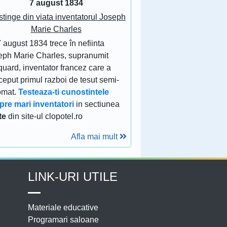
7 august 1834
stinge din viata inventatorul Joseph
Marie Charles
 august 1834 trece în nefiinta
eph Marie Charles, supranumit
uard, inventator francez care a
eput primul razboi de tesut semi-
omat.
Testeaza-ti cunostintele
pre mari inventatori
in sectiunea
te
din site-ul clopotel.ro
Afla mai mult
LINK-URI UTILE
Materiale educative
Programari saloane