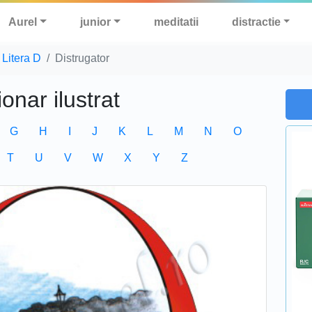
Aurel
junior
meditatii
distractie
Litera D
Distrugator
ionar ilustrat
G
H
I
J
K
L
M
N
O
T
U
V
W
X
Y
Z