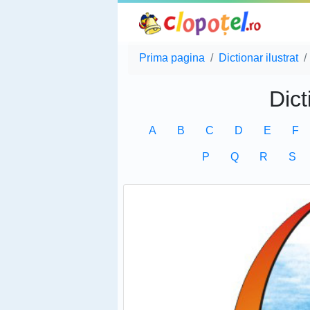
Prima pagina
Dictionar ilustrat
Dict
A
B
C
D
E
F
P
Q
R
S