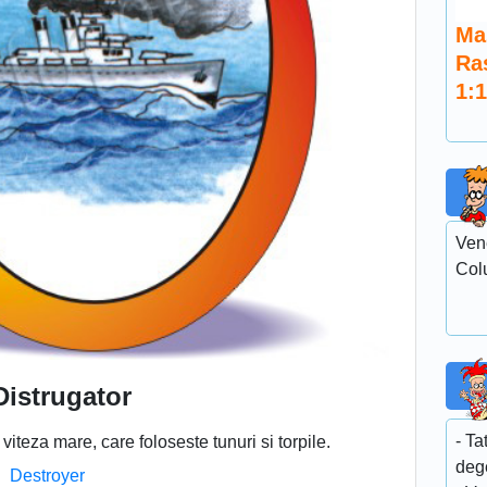
Ma
Ra
1:
Ven
Col
Distrugator
- Ta
viteza mare, care foloseste tunuri si torpile.
deg
Destroyer