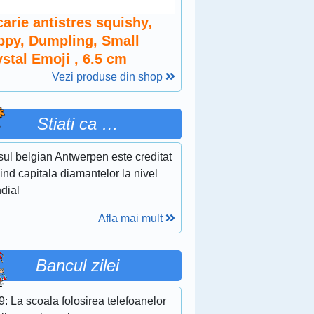
arie antistres squishy,
ippy, Dumpling, Small
stal Emoji , 6.5 cm
Vezi produse din shop
Stiati ca …
sul belgian Antwerpen este creditat
iind capitala diamantelor la nivel
dial
Afla mai mult
Bancul zilei
: La scoala folosirea telefoanelor