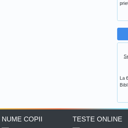
prie
Se
La 6
Bib
NUME COPII
TESTE ONLINE