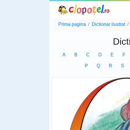
Prima pagina
Dictionar ilustrat
Dict
A
B
C
D
E
F
P
Q
R
S