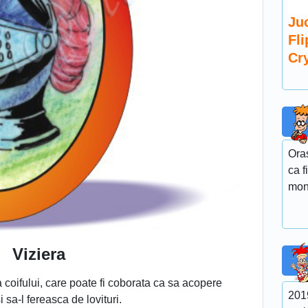
Juc
Fl
Cry
Ora
ca f
mon
Viziera
a coifului, care poate fi coborata ca sa acopere
2019
i sa-l fereasca de lovituri.