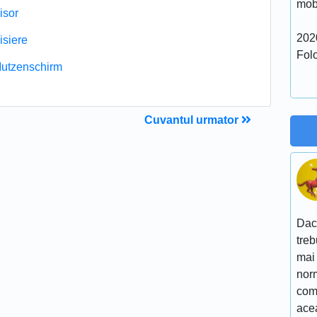
mobi
isor
2020
isiere
Folo
utzenschirm
Cuvantul urmator
Dac
treb
mai 
nor
comp
acea