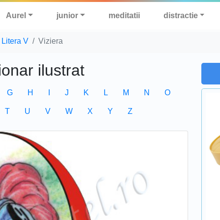
Aurel
junior
meditatii
distractie
Litera V
Viziera
ionar ilustrat
G
H
I
J
K
L
M
N
O
T
U
V
W
X
Y
Z