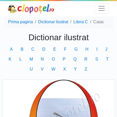
Prima pagina
Dictionar ilustrat
Litera C
Caiac
Dictionar ilustrat
A
B
C
D
E
F
G
H
I
J
K
L
M
N
O
P
Q
R
S
T
U
V
W
X
Y
Z