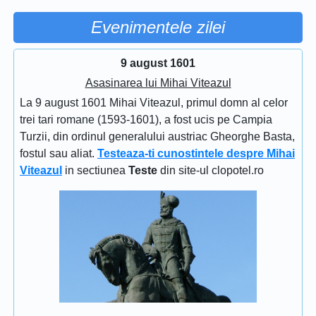
Evenimentele zilei
9 august 1601
Asasinarea lui Mihai Viteazul
La 9 august 1601 Mihai Viteazul, primul domn al celor
trei tari romane (1593-1601), a fost ucis pe Campia
Turzii, din ordinul generalului austriac Gheorghe Basta,
fostul sau aliat.
Testeaza-ti cunostintele despre Mihai
Viteazul
in sectiunea
Teste
din site-ul clopotel.ro