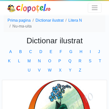
Prima pagina
Dictionar ilustrat
Litera N
Nu-ma-uita
Dictionar ilustrat
A
B
C
D
E
F
G
H
I
J
K
L
M
N
O
P
Q
R
S
T
U
V
W
X
Y
Z