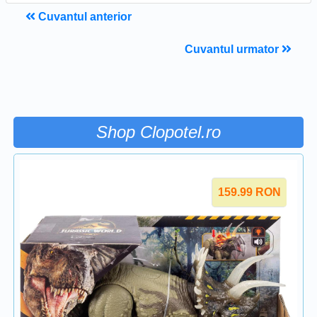
Cuvantul anterior
Cuvantul urmator
Shop Clopotel.ro
159.99
RON