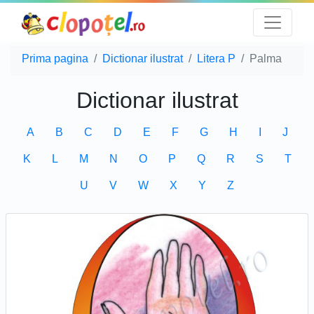
Prima pagina
Dictionar ilustrat
Litera P
Palma
Dictionar ilustrat
A
B
C
D
E
F
G
H
I
J
K
L
M
N
O
P
Q
R
S
T
U
V
W
X
Y
Z