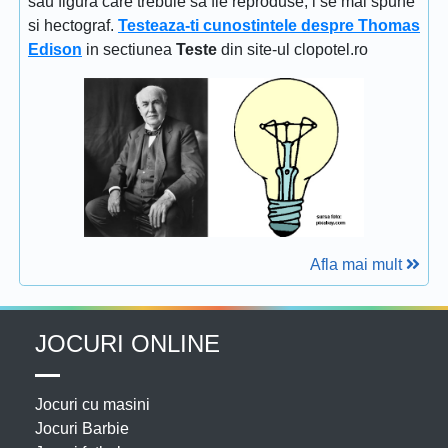
sau figura care trebuie sa fie reproduse; i se mai spune
si hectograf.
Testeaza-ti cunostintele despre Thomas
Edison
in sectiunea
Teste
din site-ul clopotel.ro
Afla mai mult
JOCURI ONLINE
Jocuri cu masini
Jocuri Barbie