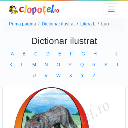
Prima pagina
Dictionar ilustrat
Litera L
Lup
Dictionar ilustrat
A
B
C
D
E
F
G
H
I
J
K
L
M
N
O
P
Q
R
S
T
U
V
W
X
Y
Z