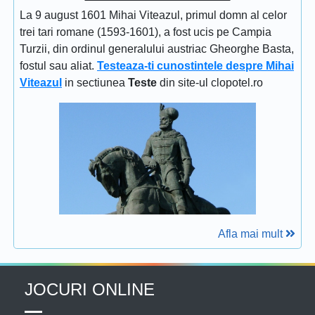
La 9 august 1601 Mihai Viteazul, primul domn al celor
trei tari romane (1593-1601), a fost ucis pe Campia
Turzii, din ordinul generalului austriac Gheorghe Basta,
fostul sau aliat.
Testeaza-ti cunostintele despre Mihai
Viteazul
in sectiunea
Teste
din site-ul clopotel.ro
Afla mai mult
JOCURI ONLINE