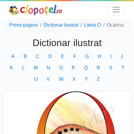
Prima pagina
Dictionar ilustrat
Litera O
Ocarina
Dictionar ilustrat
A
B
C
D
E
F
G
H
I
J
K
L
M
N
O
P
Q
R
S
T
U
V
W
X
Y
Z