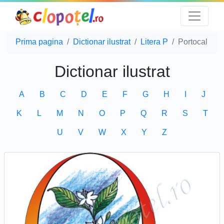
Prima pagina
Dictionar ilustrat
Litera P
Portocal
Dictionar ilustrat
A
B
C
D
E
F
G
H
I
J
K
L
M
N
O
P
Q
R
S
T
U
V
W
X
Y
Z