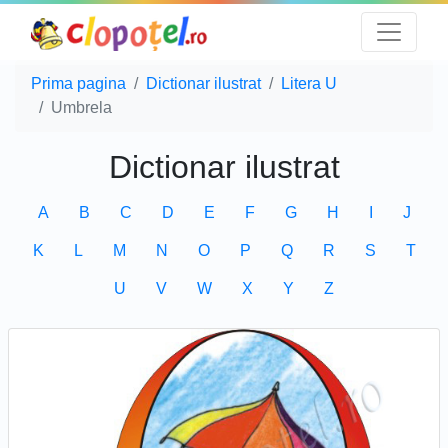
Prima pagina
Dictionar ilustrat
Litera U
Umbrela
Dictionar ilustrat
A
B
C
D
E
F
G
H
I
J
K
L
M
N
O
P
Q
R
S
T
U
V
W
X
Y
Z