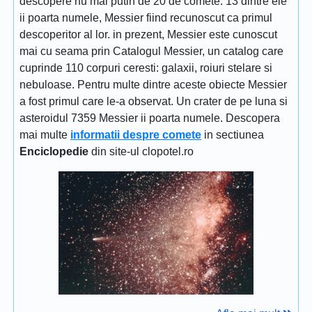
descopere nu mai putin de 20 de comete. 13 dintre ele
ii poarta numele, Messier fiind recunoscut ca primul
descoperitor al lor. in prezent, Messier este cunoscut
mai cu seama prin Catalogul Messier, un catalog care
cuprinde 110 corpuri ceresti: galaxii, roiuri stelare si
nebuloase. Pentru multe dintre aceste obiecte Messier
a fost primul care le-a observat. Un crater de pe luna si
asteroidul 7359 Messier ii poarta numele. Descopera
mai multe
informatii despre comete
in sectiunea
Enciclopedie
din site-ul clopotel.ro