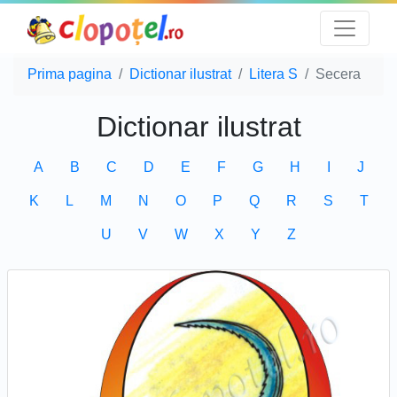
Prima pagina
Dictionar ilustrat
Litera S
Secera
Dictionar ilustrat
A
B
C
D
E
F
G
H
I
J
K
L
M
N
O
P
Q
R
S
T
U
V
W
X
Y
Z