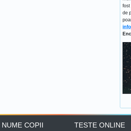
fost
de p
poa
inf
Enc
NUME COPII
TESTE ONLINE