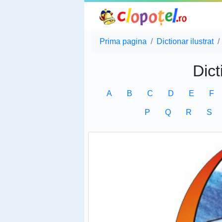
Prima pagina
Dictionar ilustrat
Dict
A
B
C
D
E
F
P
Q
R
S