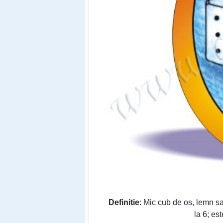
Definitie
: Mic cub de os, lemn s
la 6; est