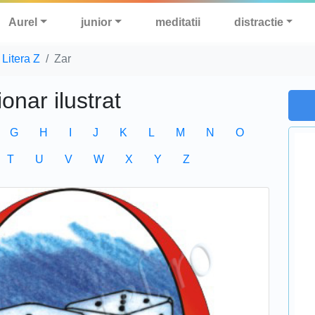
Aurel
junior
meditatii
distractie
Litera Z
Zar
ionar ilustrat
G
H
I
J
K
L
M
N
O
T
U
V
W
X
Y
Z