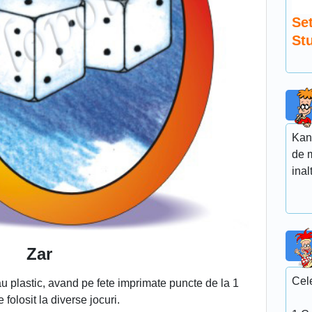
Se
St
Kan
de m
inal
Zar
Cele
au plastic, avand pe fete imprimate puncte de la 1
e folosit la diverse jocuri.