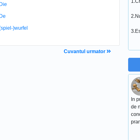
1.C
Die
De
2.Nu
(spiel-)wurfel
3.E
Cuvantul urmator
In p
de n
conc
pran