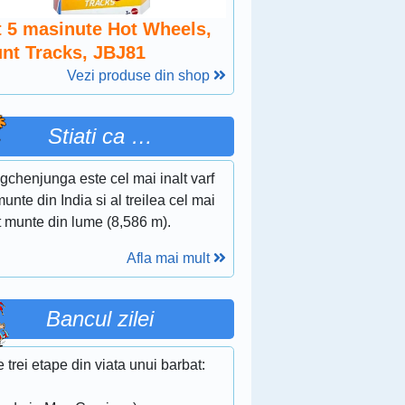
t 5 masinute Hot Wheels,
unt Tracks, JBJ81
Vezi produse din shop
Stiati ca …
gchenjunga este cel mai inalt varf
unte din India si al treilea cel mai
t munte din lume (8,586 m).
Afla mai mult
Bancul zilei
 trei etape din viata unui barbat: