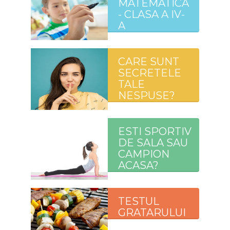
MATEMATICA
- CLASA A IV-
A
CARE SUNT
SECRETELE
TALE
NESPUSE?
ESTI SPORTIV
DE SALA SAU
CAMPION
ACASA?
TESTUL
GRATARULUI