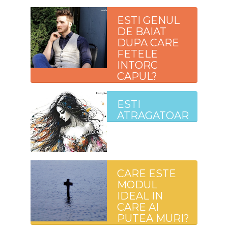
ESTI GENUL
DE BAIAT
DUPA CARE
FETELE
INTORC
CAPUL?
ESTI
ATRAGATOARE?
CARE ESTE
MODUL
IDEAL IN
CARE AI
PUTEA MURI?