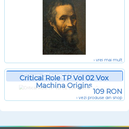
› vrei mai mult
Shop
Clopotel.ro
Critical Role TP Vol 02 Vox
Machina Origins
109 RON
› vezi produse din shop