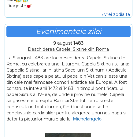
Dragoste
› vrei zodia ta
Evenimentele zilei
9 august 1483
Deschiderea Capelei Sixtine din Roma
La 9 august 1483 are loc deschiderea Capelei Sixtine din
Roma, cu celebrarea unei Liturghii. Capela Sixtina (italiana:
Cappella Sistina, iar in latina Sacellum Sixtinum / Aedicula
Sixtina) este capela palatului papal din Vatican si este una
din cele mai faimoase comori artistice ale Europei. A fost
construita intre anii 1472 si 1483, in timpul pontificatului
papei Sixtus al IV-lea, de unde ii provine numele. Capela
se gaseste in dreapta Bazilicii Sfantul Petru si este
cunoscuta in toata lumea, fiind locul unde se tin
conclavurile cardinalilor pentru alegerea unui nou papa si
datorita picturilor murale ale lui
Michelangelo
.