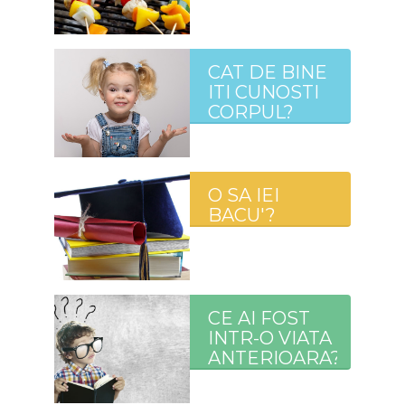
CAT DE BINE
ITI CUNOSTI
CORPUL?
O SA IEI
BACU'?
CE AI FOST
INTR-O VIATA
ANTERIOARA?