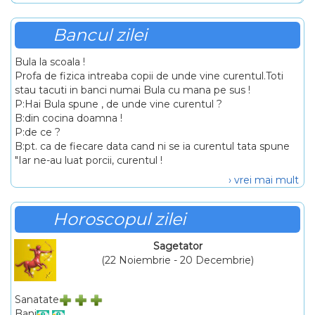
Bancul zilei
Bula la scoala !
Profa de fizica intreaba copii de unde vine curentul.Toti
stau tacuti in banci numai Bula cu mana pe sus !
P:Hai Bula spune , de unde vine curentul ?
B:din cocina doamna !
P:de ce ?
B:pt. ca de fiecare data cand ni se ia curentul tata spune
"Iar ne-au luat porcii, curentul !
› vrei mai mult
Horoscopul zilei
Sagetator
(22 Noiembrie - 20 Decembrie)
Sanatate
Bani