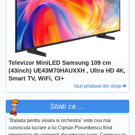
Televizor MiniLED Samsung 109 cm
(43inch) UE43M70HAUXXH , Ultra HD 4K,
Smart TV, WiFi, CI+
Vezi produse din shop
Stiati ca …
''Balada pentru vioara si orchestra'' este cea mai
cunoscuta lucrare a lui Ciprian Porumbescu fiind
interpretata de violonisti din intreaga lume. Compusa in