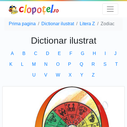
Prima pagina
Dictionar ilustrat
Litera Z
Zodiac
Dictionar ilustrat
A
B
C
D
E
F
G
H
I
J
K
L
M
N
O
P
Q
R
S
T
U
V
W
X
Y
Z