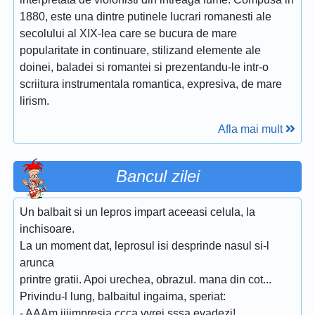
1880, este una dintre putinele lucrari romanesti ale
secolului al XIX-lea care se bucura de mare
popularitate in continuare, stilizand elemente ale
doinei, baladei si romantei si prezentandu-le intr-o
scriitura instrumentala romantica, expresiva, de mare
lirism.
Afla mai mult
Bancul zilei
Un balbait si un lepros impart aceeasi celula, la
inchisoare.
La un moment dat, leprosul isi desprinde nasul si-l
arunca
printre gratii. Apoi urechea, obrazul. mana din cot...
Privindu-l lung, balbaitul ingaima, speriat:
- AAAm iiiimpresia ccca vvrei sssa evadezi!