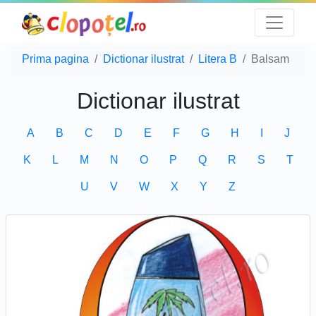
Prima pagina
Dictionar ilustrat
Litera B
Balsam
Dictionar ilustrat
A
B
C
D
E
F
G
H
I
J
K
L
M
N
O
P
Q
R
S
T
U
V
W
X
Y
Z