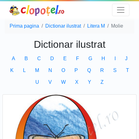
Prima pagina
Dictionar ilustrat
Litera M
Molie
Dictionar ilustrat
A
B
C
D
E
F
G
H
I
J
K
L
M
N
O
P
Q
R
S
T
U
V
W
X
Y
Z