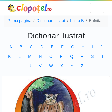
Prima pagina
Dictionar ilustrat
Litera B
Bufnita
Dictionar ilustrat
A
B
C
D
E
F
G
H
I
J
K
L
M
N
O
P
Q
R
S
T
U
V
W
X
Y
Z