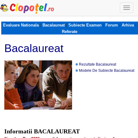
Togg
navi
|
|
|
|
|
Evaluare Nationala
Bacalaureat
Subiecte Examen
Forum
Arhiva
Referate
Bacalaureat
Rezultate Bacalaureat
Modele De Subiecte Bacalaureat
Informatii BACALAUREAT