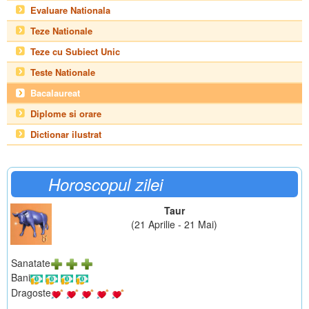
Evaluare Nationala
Teze Nationale
Teze cu Subiect Unic
Teste Nationale
Bacalaureat
Diplome si orare
Dictionar ilustrat
Horoscopul zilei
Taur
(21 Aprilie - 21 Mai)
Sanatate
Bani
Dragoste