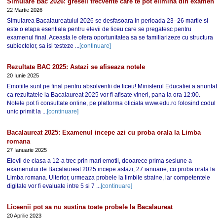
Simulare Bac 2026: greseli frecvente care te pot elimina din examen
22 Martie 2026
Simularea Bacalaureatului 2026 se desfasoara in perioada 23–26 martie si
este o etapa esentiala pentru elevii de liceu care se pregatesc pentru
examenul final. Aceasta le ofera oportunitatea sa se familiarizeze cu structura
subiectelor, sa isi testeze ...
[continuare]
Rezultate BAC 2025: Astazi se afiseaza notele
20 Iunie 2025
Emotiile sunt pe final pentru absolventii de liceu! Ministerul Educatiei a anuntat
ca rezultatele la Bacalaureat 2025 vor fi afisate vineri, pana la ora 12:00.
Notele pot fi consultate online, pe platforma oficiala www.edu.ro folosind codul
unic primit la ...
[continuare]
Bacalaureat 2025: Examenul incepe azi cu proba orala la Limba
romana
27 Ianuarie 2025
Elevii de clasa a 12-a trec prin mari emotii, deoarece prima sesiune a
examenului de Bacalaureat 2025 incepe astazi, 27 ianuarie, cu proba orala la
Limba romana. Ulterior, urmeaza probele la limbile straine, iar competentele
digitale vor fi evaluate intre 5 si 7 ...
[continuare]
Liceenii pot sa nu sustina toate probele la Bacalaureat
20 Aprilie 2023