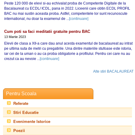
Peste 120 000 de elevi si-au echivalat proba de Competente Digitale de la
Bacalaureat cu ECDL/ ICDL, pana in 2022. Liceenii care obtin ECDL PROFIL
BAC nu mai sustin aceasta proba. Astfel, competentele lor sunt recunoscute
international, nu doar la examenul de ...
[continuare]
Cum poti sa faci meditatii gratuite pentru BAC
13 Martie 2023
Elevii de clasa a XII-a care dau anul acesta examentul de bacalaureat au intrat
pe ultima suta de metri cu pregatirile. Una dintre materiile stufoase este istoria,
iar cei de la uman o au ca proba obligatorie a profilului. Pentru cei care nu au
crezut ca au nevoie ...
[continuare]
Alte stiri BACALAUREAT
Pentru Scoala
Referate
Stiri Educatie
Evenimente Istorice
Poezii