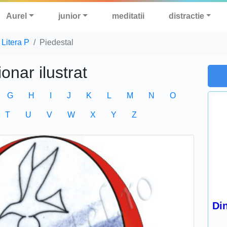
Aurel
junior
meditatii
distractie
Litera P
Piedestal
ionar ilustrat
G
H
I
J
K
L
M
N
O
T
U
V
W
X
Y
Z
Din