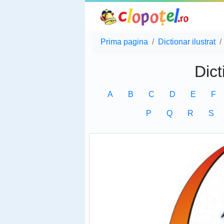
Prima pagina
Dictionar ilustrat
Dict
A
B
C
D
E
F
P
Q
R
S