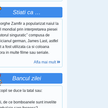
Stiati ca …
rghe Zamfir a popularizat naiul la
l mondial prin interpretarea piesei
storul singuratic'' compusa de
icianul german, James Last, astfel
t a fost utilizata ca si coloana
ra in multe filme sau seriale.
Afla mai mult
Bancul zilei
opil se duce la tatal sau:
ti, de ce bomboanele sunt invelite
ambalaje care fosnesc?