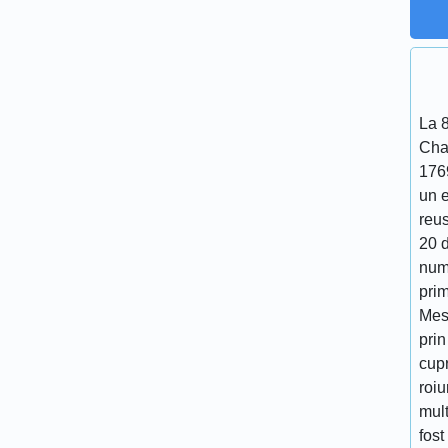
La 
Cha
176
un 
reu
20 d
num
prim
Mes
prin
cupr
roiu
mult
fost