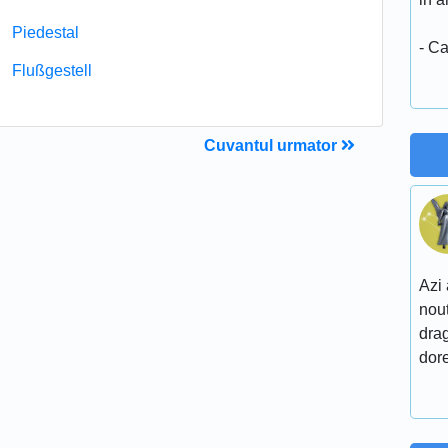
Piedestal
- Ca
Flußgestell
Cuvantul urmator
Azi 
nout
drag
dore