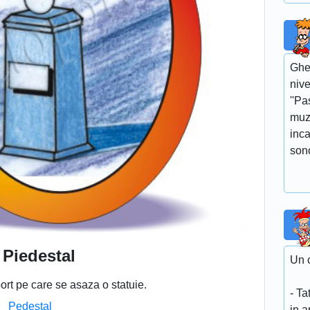
Gheo
nive
''Pa
muz
inca
sono
Piedestal
Un c
ort pe care se asaza o statuie.
- Ta
Pedestal
in 