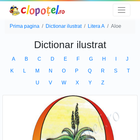
Prima pagina
Dictionar ilustrat
Litera A
Aloe
Dictionar ilustrat
A
B
C
D
E
F
G
H
I
J
K
L
M
N
O
P
Q
R
S
T
U
V
W
X
Y
Z