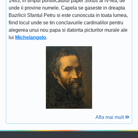
1483, in timpul pontificatului papei Sixtus al IV-lea, de
unde ii provine numele. Capela se gaseste in dreapta
Bazilicii Sfantul Petru si este cunoscuta in toata lumea,
fiind locul unde se tin conclavurile cardinalilor pentru
alegerea unui nou papa si datorita picturilor murale ale
lui
Michelangelo
.
Afla mai mult