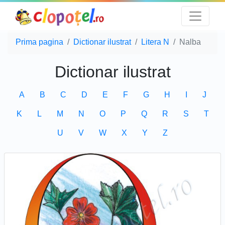
Prima pagina
Dictionar ilustrat
Litera N
Nalba
Dictionar ilustrat
A
B
C
D
E
F
G
H
I
J
K
L
M
N
O
P
Q
R
S
T
U
V
W
X
Y
Z