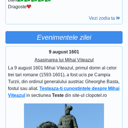
Dragoste
Vezi zodia ta
Evenimentele zilei
9 august 1601
Asasinarea lui Mihai Viteazul
La 9 august 1601 Mihai Viteazul, primul domn al celor
trei tari romane (1593-1601), a fost ucis pe Campia
Turzii, din ordinul generalului austriac Gheorghe Basta,
fostul sau aliat.
Testeaza-ti cunostintele despre Mihai
Viteazul
in sectiunea
Teste
din site-ul clopotel.ro