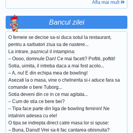
Afla mai mult
Bancul zilei
O femeie se decise sa-si duca sotul la restaurant,
pentru a sarbatori ziua sa de nastere...
La intrare, paznicul il intampina:
– Oooo, domnule Dan! Ce mai faceti? Poftiti, poftiti!
Sotia, uimita, il intreba daca a mai fost acolo...
– A, nu! E din echipa mea de bowling!
Asezati la o masa, vine o chelnerita si-i aduce fara sa
comande o bere Tuborg...
Sotia deveni din ce in ce mai agitata...
– Cum de stia ce bere bei?
– Tipa face parte din liga de bowling feminin! Ne
intalnim adesea cu ele!
O tipa se indrepta direct catre masa lor si spuse:
– Buna, Danut! Vrei sa-ti fac cantarea obisnuita?