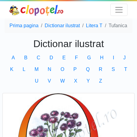
Prima pagina
Dictionar ilustrat
Litera T
Tufanica
Dictionar ilustrat
A
B
C
D
E
F
G
H
I
J
K
L
M
N
O
P
Q
R
S
T
U
V
W
X
Y
Z