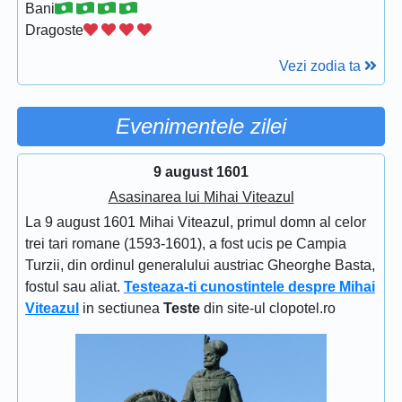
Bani
Dragoste
Vezi zodia ta
Evenimentele zilei
9 august 1601
Asasinarea lui Mihai Viteazul
La 9 august 1601 Mihai Viteazul, primul domn al celor
trei tari romane (1593-1601), a fost ucis pe Campia
Turzii, din ordinul generalului austriac Gheorghe Basta,
fostul sau aliat.
Testeaza-ti cunostintele despre Mihai
Viteazul
in sectiunea
Teste
din site-ul clopotel.ro