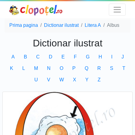
Prima pagina
Dictionar ilustrat
Litera A
Albus
Dictionar ilustrat
A
B
C
D
E
F
G
H
I
J
K
L
M
N
O
P
Q
R
S
T
U
V
W
X
Y
Z