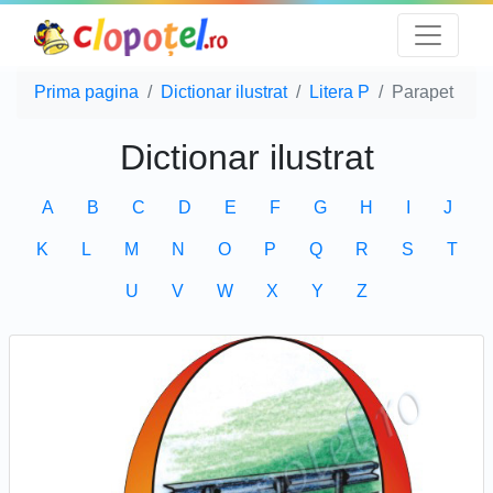
Prima pagina
Dictionar ilustrat
Litera P
Parapet
Dictionar ilustrat
A
B
C
D
E
F
G
H
I
J
K
L
M
N
O
P
Q
R
S
T
U
V
W
X
Y
Z