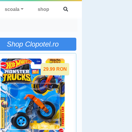
scoala
shop
Shop Clopotel.ro
29.99
RON