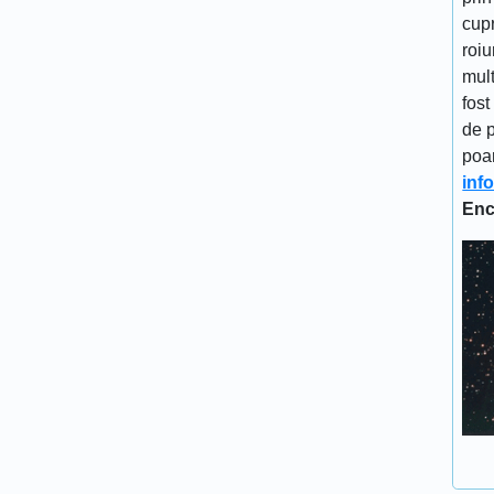
cupr
roiu
mult
fost
de p
poa
inf
Enc