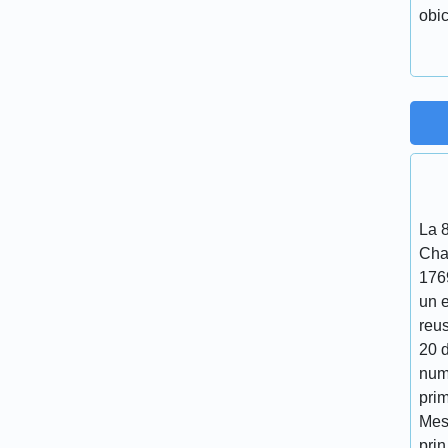
obic
La 
Cha
176
un 
reu
20 d
num
prim
Mes
prin