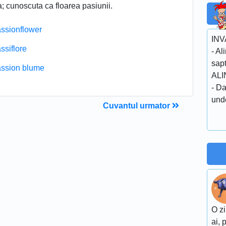
a; cunoscuta ca floarea pasiunii.
ssionflower
IN
ssiflore
- Al
sap
ssion blume
ALI
- Da
unde
Cuvantul urmator
O zi
ai, 