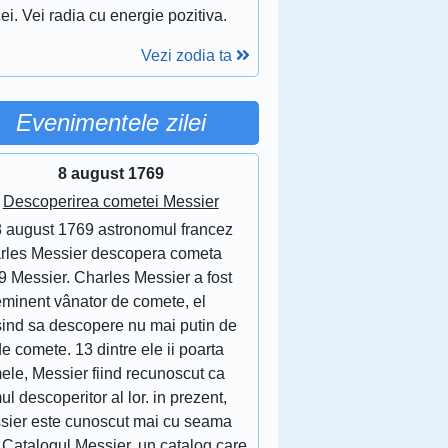
ei. Vei radia cu energie pozitiva.
Vezi zodia ta
Evenimentele zilei
8 august 1769
Descoperirea cometei Messier
8 august 1769 astronomul francez
rles Messier descopera cometa
9 Messier. Charles Messier a fost
eminent vânator de comete, el
sind sa descopere nu mai putin de
e comete. 13 dintre ele ii poarta
ele, Messier fiind recunoscut ca
ul descoperitor al lor. in prezent,
sier este cunoscut mai cu seama
 Catalogul Messier, un catalog care