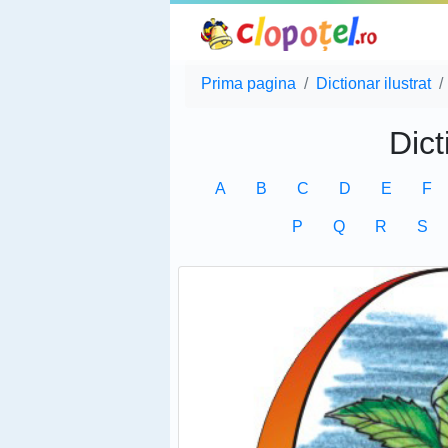
Prima pagina
Dictionar ilustrat
Dict
A
B
C
D
E
F
P
Q
R
S