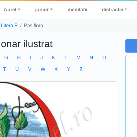
Aurel
junior
meditatii
distractie
Litera P
Pasiflora
ionar ilustrat
G
H
I
J
K
L
M
N
O
T
U
V
W
X
Y
Z