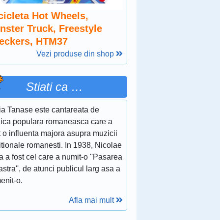
cicleta Hot Wheels,
nster Truck, Freestyle
eckers, HTM37
Vezi produse din shop
Stiati ca …
ia Tanase este cantareata de
ica populara romaneasca care a
 o influenta majora asupra muzicii
itionale romanesti. In 1938, Nicolae
a a fost cel care a numit-o ''Pasarea
stra'', de atunci publicul larg asa a
enit-o.
Afla mai mult