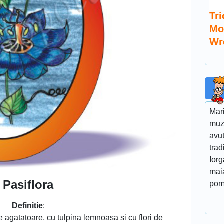
Tri
Mo
Wr
Mar
muz
avut
trad
Iorg
maia
Pasiflora
pom
Definitie
:
 agatatoare, cu tulpina lemnoasa si cu flori de