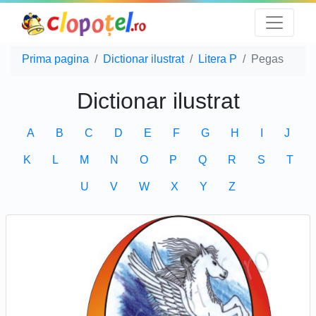
Prima pagina
Dictionar ilustrat
Litera P
Pegas
Dictionar ilustrat
A
B
C
D
E
F
G
H
I
J
K
L
M
N
O
P
Q
R
S
T
U
V
W
X
Y
Z