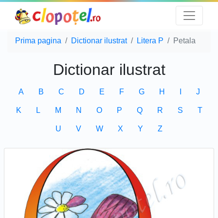
Prima pagina
Dictionar ilustrat
Litera P
Petala
Dictionar ilustrat
A
B
C
D
E
F
G
H
I
J
K
L
M
N
O
P
Q
R
S
T
U
V
W
X
Y
Z