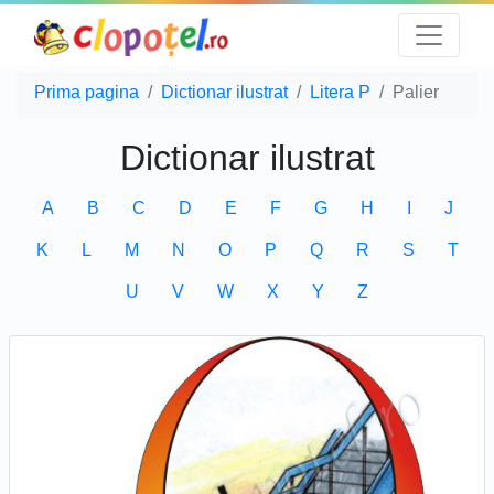
Prima pagina
Dictionar ilustrat
Litera P
Palier
Dictionar ilustrat
A
B
C
D
E
F
G
H
I
J
K
L
M
N
O
P
Q
R
S
T
U
V
W
X
Y
Z