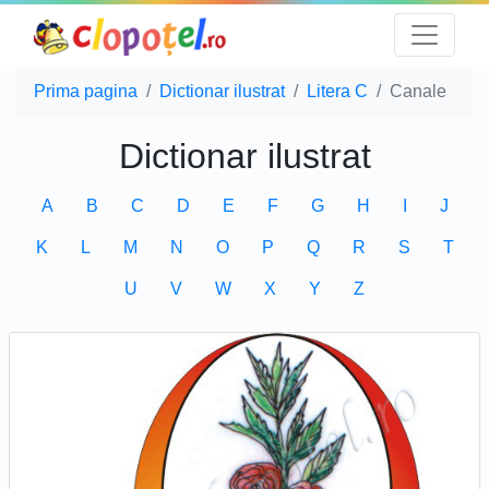
Prima pagina
Dictionar ilustrat
Litera C
Canale
Dictionar ilustrat
A
B
C
D
E
F
G
H
I
J
K
L
M
N
O
P
Q
R
S
T
U
V
W
X
Y
Z