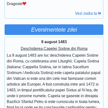
Dragoste
Vezi zodia ta
Evenimentele zilei
9 august 1483
Deschiderea Capelei Sixtine din Roma
La 9 august 1483 are loc deschiderea Capelei Sixtine
din Roma, cu celebrarea unei Liturghii. Capela Sixtina
(italiana: Cappella Sistina, iar in latina Sacellum
Sixtinum / Aedicula Sixtina) este capela palatului papal
din Vatican si este una din cele mai faimoase comori
artistice ale Europei. A fost construita intre anii 1472 si
1483, in timpul pontificatului papei Sixtus al IV-lea, de
unde ii provine numele. Capela se gaseste in dreapta
Bazilicii Sfantul Petru si este cunoscuta in toata lumea,
fiind locul unde se tin conclavurile cardinalilor pentru