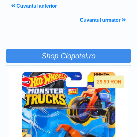
Cuvantul anterior
Cuvantul urmator
Shop Clopotel.ro
29.99
RON