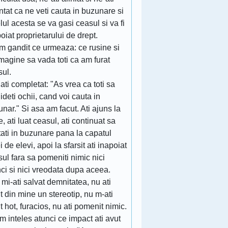
tat ca ne veti cauta in buzunare si
elul acesta se va gasi ceasul si va fi
oiat proprietarului de drept.
m gandit ce urmeaza: ce rusine si
magine sa vada toti ca am furat
sul.
ati completat: "As vrea ca toti sa
ideti ochii, cand voi cauta in
nar." Si asa am facut. Ati ajuns la
, ati luat ceasul, ati continuat sa
ati in buzunare pana la capatul
ei de elevi, apoi la sfarsit ati inapoiat
ul fara sa pomeniti nimic nici
ci si nici vreodata dupa aceea.
mi-ati salvat demnitatea, nu ati
t din mine un stereotip, nu m-ati
t hot, furacios, nu ati pomenit nimic.
m inteles atunci ce impact ati avut