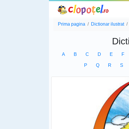
Prima pagina
Dictionar ilustrat
Dict
A
B
C
D
E
F
P
Q
R
S