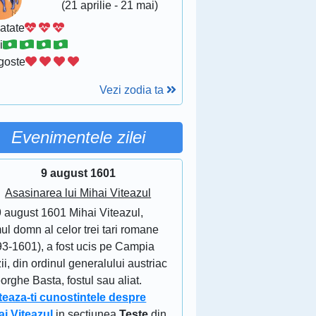
(21 aprilie - 21 mai)
atate
i
goste
Vezi zodia ta
Evenimentele zilei
9 august 1601
Asasinarea lui Mihai Viteazul
9 august 1601 Mihai Viteazul,
ul domn al celor trei tari romane
93-1601), a fost ucis pe Campia
ii, din ordinul generalului austriac
rghe Basta, fostul sau aliat.
teaza-ti cunostintele despre
ai Viteazul
in sectiunea
Teste
din