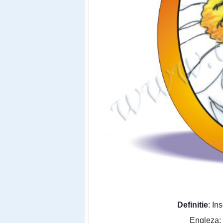
Definitie
: In
Engleza: