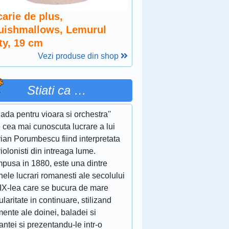
arie de plus,
uishmallows, Lemurul
ty, 19 cm
Vezi produse din shop
Stiati ca …
lada pentru vioara si orchestra''
 cea mai cunoscuta lucrare a lui
ian Porumbescu fiind interpretata
iolonisti din intreaga lume.
pusa in 1880, este una dintre
nele lucrari romanesti ale secolului
XIX-lea care se bucura de mare
laritate in continuare, stilizand
ente ale doinei, baladei si
ntei si prezentandu-le intr-o