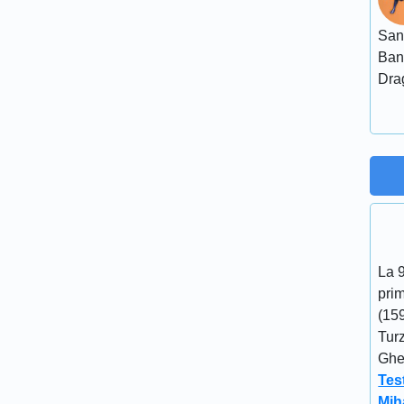
San
Ban
Dra
La 
prim
(15
Turz
Gheo
Tes
Mih