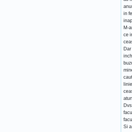
anun
in f
inap
M-a
ce i
cea
Dar 
inch
buzu
mine
caut
lini
ceas
atun
Dvs 
facu
facu
Si a