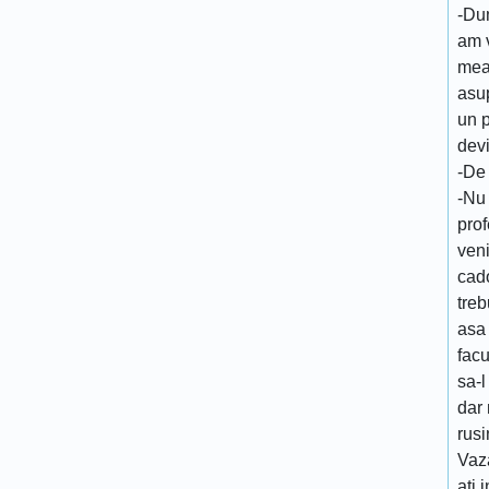
-Du
am 
mea
asup
un p
devi
-De
-Nu
prof
veni
cado
treb
asa 
facu
sa-l
dar 
rusi
Vaz
ati 