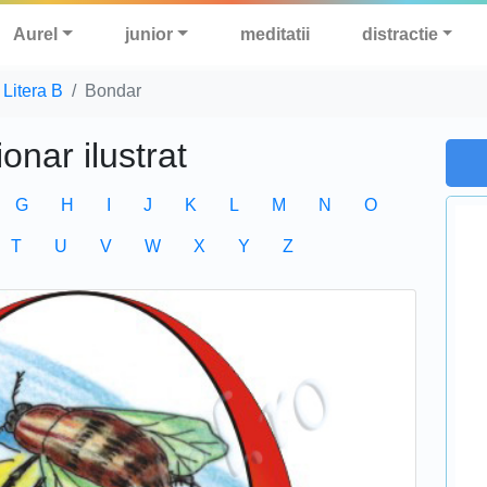
Aurel
junior
meditatii
distractie
Litera B
Bondar
ionar ilustrat
G
H
I
J
K
L
M
N
O
T
U
V
W
X
Y
Z