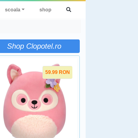
scoala
shop
Shop Clopotel.ro
59.99
RON