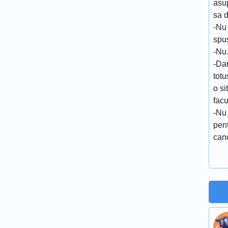
asu
sa d
-Nu
spu
-Nu
-Dar
totu
o si
facu
-Nu
pent
can