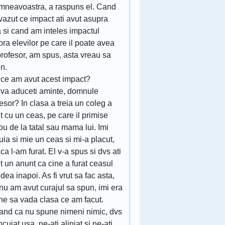
mneavoastra, a raspuns el. Cand
vazut ce impact ati avut asupra
 si cand am inteles impactul
ra elevilor pe care il poate avea
rofesor, am spus, asta vreau sa
n.
 ce am avut acest impact?
 va aduceti aminte, domnule
esor? In clasa a treia un coleg a
t cu un ceas, pe care il primise
u de la tatal sau mama lui. Imi
uia si mie un ceas si mi-a placut,
ca l-am furat. El v-a spus si dvs ati
t un anunt ca cine a furat ceasul
 dea inapoi. As fi vrut sa fac asta,
nu am avut curajul sa spun, imi era
ne sa vada clasa ce am facut.
and ca nu spune nimeni nimic, dvs
incuiat usa, ne-ati aliniat si ne-ati