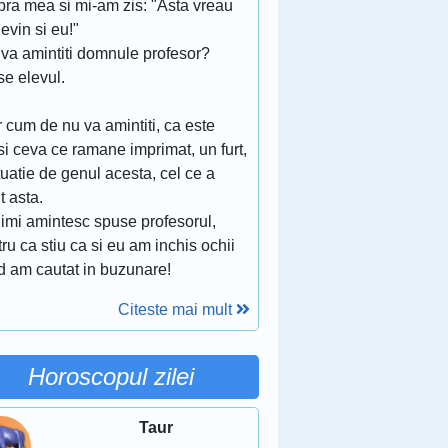
pra mea si mi-am zis: "Asta vreau
evin si eu!"
 va amintiti domnule profesor?
se elevul.
.
 cum de nu va amintiti, ca este
si ceva ce ramane imprimat, un furt,
tuatie de genul acesta, cel ce a
t asta.
 imi amintesc spuse profesorul,
ru ca stiu ca si eu am inchis ochii
d am cautat in buzunare!
Citeste mai mult
Horoscopul zilei
Taur