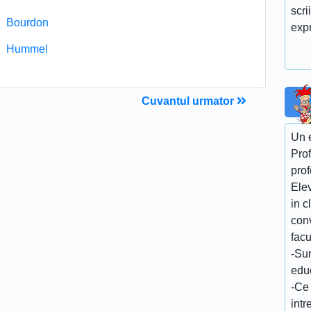
scri
Bourdon
expr
Hummel
Cuvantul urmator
Un e
Prof
prof
Elev
in c
conv
facu
-Sun
edu
-Ce 
intr