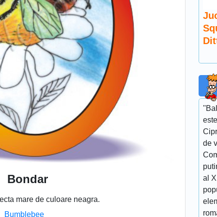
Juc
Sq
Dit
''Ba
este
Cipr
de v
Com
puti
Bondar
al 
popu
secta mare de culoare neagra.
elem
roma
Bumblebee