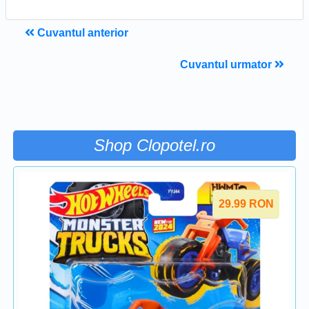
Cuvantul anterior
Cuvantul urmator
Shop Clopotel.ro
29.99
RON