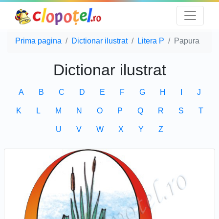
Prima pagina
Dictionar ilustrat
Litera P
Papura
Dictionar ilustrat
A
B
C
D
E
F
G
H
I
J
K
L
M
N
O
P
Q
R
S
T
U
V
W
X
Y
Z