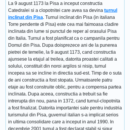
La 9 august 1173 la Pisa a inceput constructia
Catedralei si a clopotnitei care avea sa devina
turnul
inclinat din Pisa
. Turnul inclinat din Pisa (in italiana
Torre pendente di Pisa) este cea mai faimoasa cladire
inclinata din lume si punctul de reper al orasului Pisa
din Italia. Turnul a fost planificat ca o campanila pentru
Domul din Pisa. Dupa doisprezece ani de la punerea
pietrei de temelie, la 9 august 1173, cand constructia
ajunsese la etajul al treilea, datorita proastei calitati a
solului, constituit din noroi argilos si nisip, turnul
incepea sa se incline in directia sud-est. Timp de o suta
de ani constructia a fost stopata. Urmatoarele patru
etaje au fost construite oblic, pentru a compensa partea
inclinata. Dupa aceea, constructia a trebuit sa fie
intrerupta din nou, pana in 1372, cand turnul-clopotnita
a fost finalizat. Datorita importantei sale pentru industria
turismului din Pisa, guvernul italian s-a implicat serios
in ultima consolidare care a inceput in anul 1990. In
decembrie 2001 turnul a fost declarat stabil si sigur