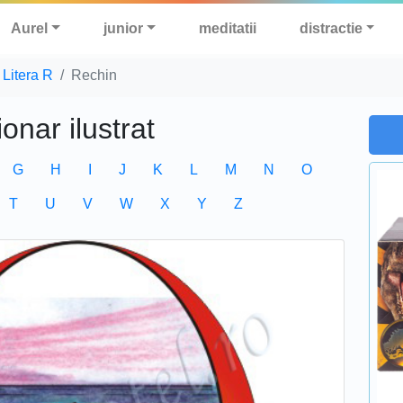
Aurel
junior
meditatii
distractie
Litera R
Rechin
ionar ilustrat
G
H
I
J
K
L
M
N
O
T
U
V
W
X
Y
Z