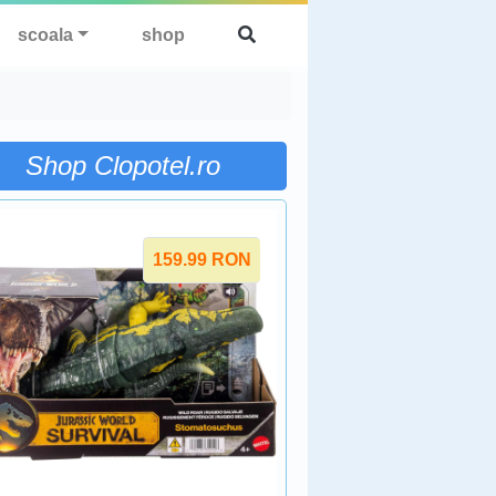
scoala
shop
Shop Clopotel.ro
159.99
RON