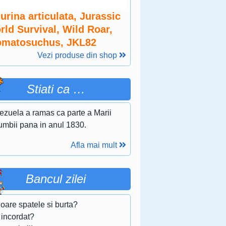
urina articulata, Jurassic
rld Survival, Wild Roar,
omatosuchus, JKL82
Vezi produse din shop
Stiati ca …
ezuela a ramas ca parte a Marii
umbii pana in anul 1830.
Afla mai mult
Bancul zilei
oare spatele si burta?
 incordat?