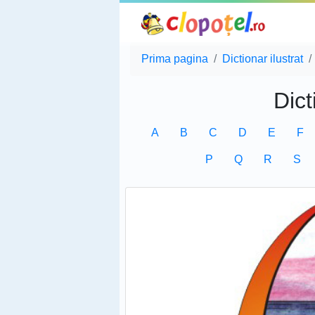
Prima pagina
Dictionar ilustrat
Dict
A
B
C
D
E
F
P
Q
R
S