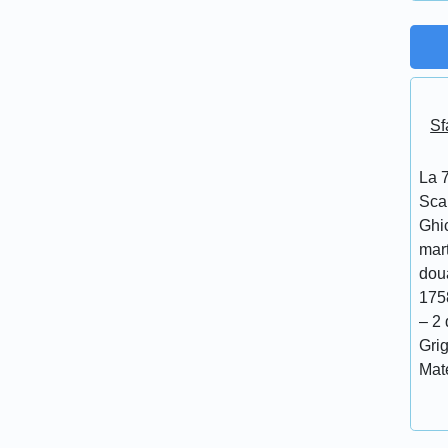
Sf
La 7
Scar
Ghi
mar
doua
175
– 2 
Grig
Mat