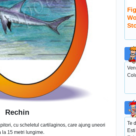
Fig
Wo
St
Ven
Col
Rechin
Te d
apitori, cu scheletul cartilaginos, care ajung uneori
Esti
 la 15 metri lungime.