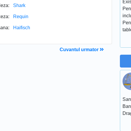
Exis
leza:
Shark
Pen
incl
ceza:
Requin
Pen
ana:
Haifisch
tabl
Cuvantul urmator
San
Ban
Dra