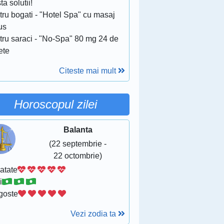
ta solutii!
tru bogati - "Hotel Spa" cu masaj
us
tru saraci - "No-Spa" 80 mg 24 de
ete
Citeste mai mult
Horoscopul zilei
Balanta
(22 septembrie -
22 octombrie)
atate
i
goste
Vezi zodia ta