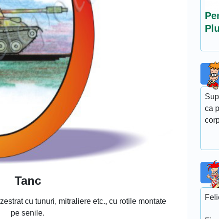
Pen
Pl
Sup
ca p
corp
Tanc
Feli
zestrat cu tunuri, mitraliere etc., cu rotile montate
pe senile.