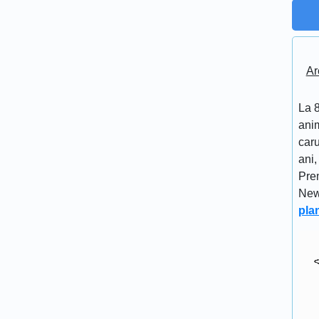
Ar
La 8
anim
caru
ani,
Pre
New
pla