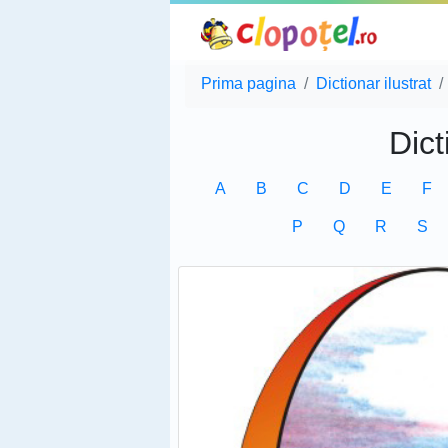
Prima pagina
Dictionar ilustrat
Dict
A
B
C
D
E
F
P
Q
R
S