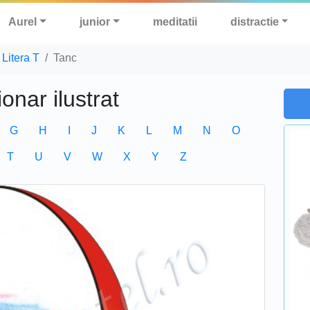
Aurel
junior
meditatii
distractie
Litera T
Tanc
ionar ilustrat
G
H
I
J
K
L
M
N
O
T
U
V
W
X
Y
Z