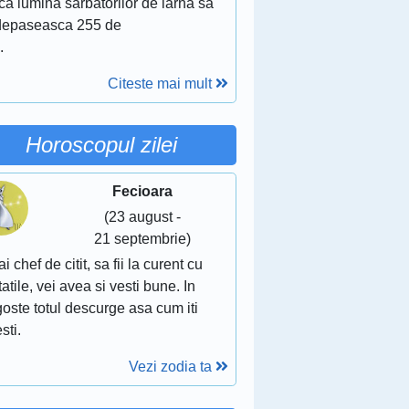
ca lumina sarbatorilor de iarna sa
depaseasca 255 de
.
Citeste mai mult
Horoscopul zilei
Fecioara
(23 august -
21 septembrie)
ai chef de citit, sa fii la curent cu
atile, vei avea si vesti bune. In
oste totul descurge asa cum iti
sti.
Vezi zodia ta