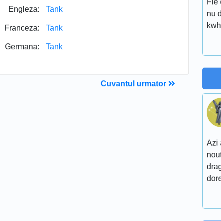
Fie 
Engleza:
Tank
nu 
kwh
Franceza:
Tank
Germana:
Tank
Cuvantul urmator
Azi 
nout
drag
dore