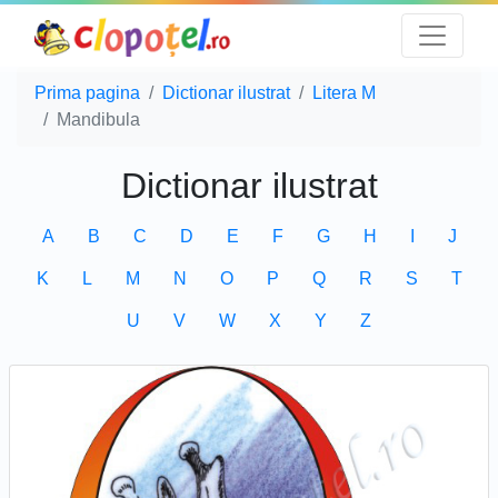
Prima pagina
Dictionar ilustrat
Litera M
Mandibula
Dictionar ilustrat
A
B
C
D
E
F
G
H
I
J
K
L
M
N
O
P
Q
R
S
T
U
V
W
X
Y
Z