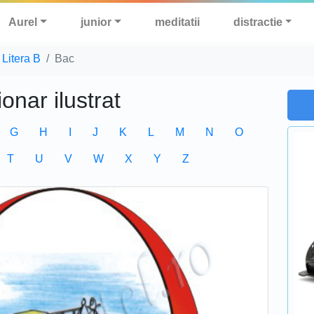
Aurel
junior
meditatii
distractie
Litera B
Bac
ionar ilustrat
G
H
I
J
K
L
M
N
O
T
U
V
W
X
Y
Z