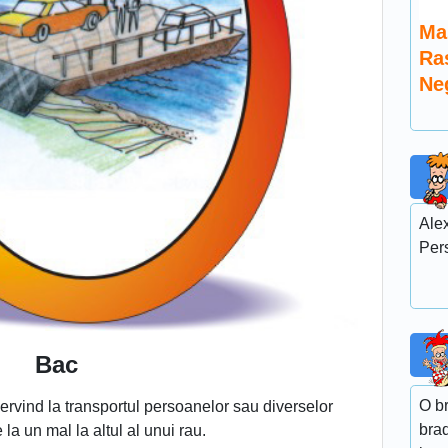
Ma
Ra
Ne
Alex
Per
Bac
O b
servind la transportul persoanelor sau diverselor
bra
 la un mal la altul al unui rau.