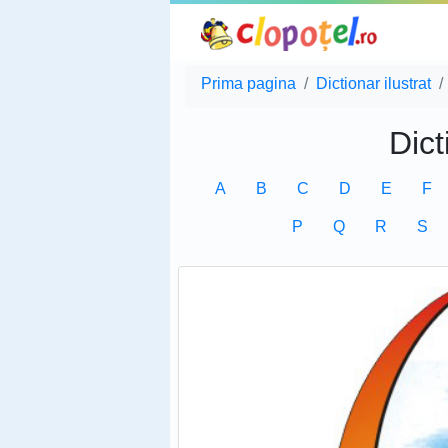
Prima pagina
Dictionar ilustrat
Dict
A
B
C
D
E
F
P
Q
R
S