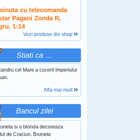
sinuta cu telecomanda
star Pagani Zonda R,
gru, 1:14
Vezi produse din shop
Stiati ca …
andru cel Mare a cucerit Imperiului
san.
Afla mai mult
Bancul zilei
runeta si o blonda decoreaza
dul de Craciun. Bruneta