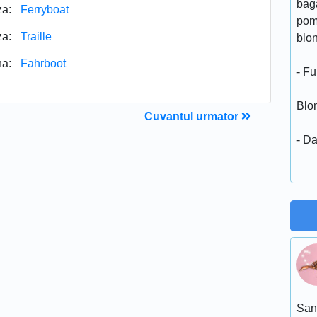
baga
za:
Ferryboat
pom
za:
Traille
blo
a:
Fahrboot
- F
Blo
Cuvantul urmator
- Da
San