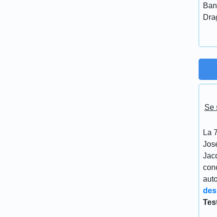
Ban
Dra
Se 
La 7
Jos
Jacq
conc
aut
des
Tes