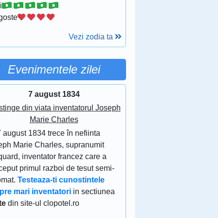
i
goste
Vezi zodia ta
Evenimentele zilei
7 august 1834
stinge din viata inventatorul Joseph
Marie Charles
 august 1834 trece în nefiinta
eph Marie Charles, supranumit
uard, inventator francez care a
eput primul razboi de tesut semi-
omat.
Testeaza-ti cunostintele
pre mari inventatori
in sectiunea
te
din site-ul clopotel.ro