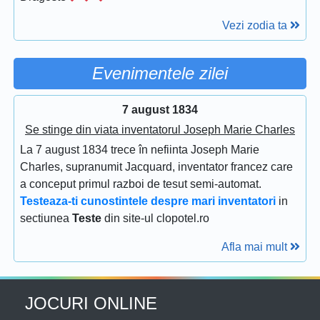
Vezi zodia ta
Evenimentele zilei
7 august 1834
Se stinge din viata inventatorul Joseph Marie Charles
La 7 august 1834 trece în nefiinta Joseph Marie
Charles, supranumit Jacquard, inventator francez care
a conceput primul razboi de tesut semi-automat.
Testeaza-ti cunostintele despre mari inventatori
in
sectiunea
Teste
din site-ul clopotel.ro
Afla mai mult
JOCURI ONLINE