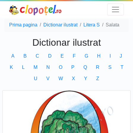
Prima pagina
Dictionar ilustrat
Litera S
Salata
Dictionar ilustrat
A
B
C
D
E
F
G
H
I
J
K
L
M
N
O
P
Q
R
S
T
U
V
W
X
Y
Z