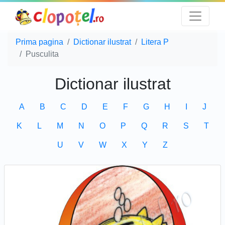
Prima pagina
Dictionar ilustrat
Litera P
Pusculita
Dictionar ilustrat
A
B
C
D
E
F
G
H
I
J
K
L
M
N
O
P
Q
R
S
T
U
V
W
X
Y
Z