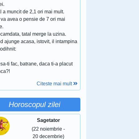
ei.
l a muncit de 2,1 ori mai mult.
 va avea o pensie de 7 ori mai
e.
camdata, tatal merge la uzina.
 ajunge acasa, istovit, il intampina
, odihnit:
sa-ti fac, batrane, daca ti-a placut
ca?!
Citeste mai mult
Horoscopul zilei
Sagetator
(22 noiembrie -
20 decembrie)