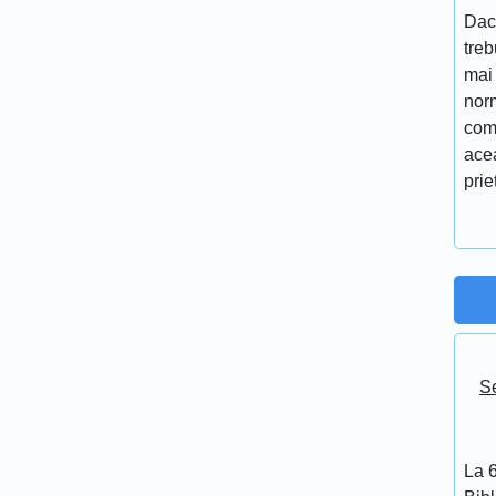
Dac
treb
mai 
nor
comp
acea
prie
Se
La 6