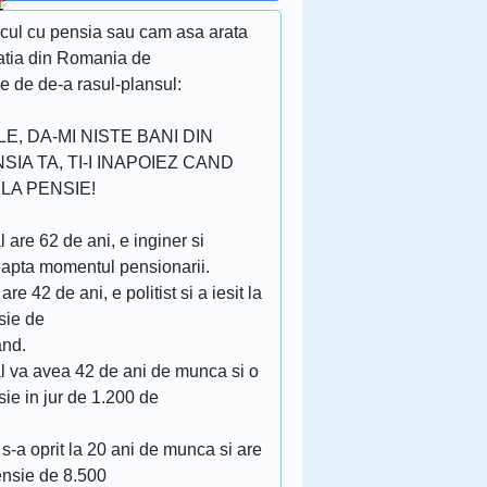
cul cu pensia sau cam asa arata
uatia din Romania de
 e de de-a rasul-plansul:
LE, DA-MI NISTE BANI DIN
SIA TA, TI-I INAPOIEZ CAND
 LA PENSIE!
l are 62 de ani, e inginer si
eapta momentul pensionarii.
 are 42 de ani, e politist si a iesit la
sie de
and.
al va avea 42 de ani de munca si o
ie in jur de 1.200 de
 s-a oprit la 20 ani de munca si are
ensie de 8.500