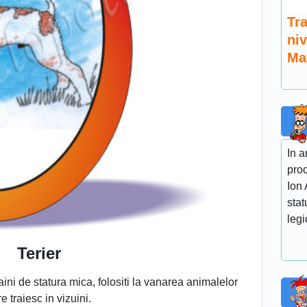
Tr
niv
Ma
In a
proc
Ion
stat
legi
Terier
ini de statura mica, folositi la vanarea animalelor
e traiesc in vizuini.