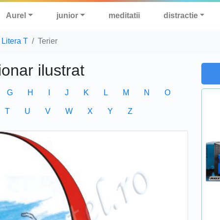
Aurel
junior
meditatii
distractie
Litera T
Terier
ionar ilustrat
G
H
I
J
K
L
M
N
O
T
U
V
W
X
Y
Z