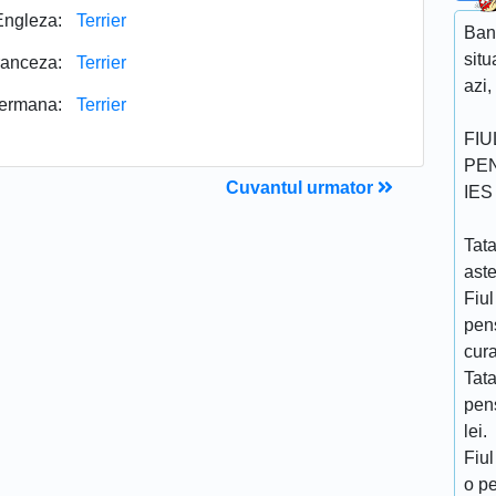
Engleza:
Terrier
Ban
sit
ranceza:
Terrier
azi,
ermana:
Terrier
FIU
PEN
Cuvantul urmator
IES
Tata
ast
Fiul
pen
cur
Tat
pens
lei.
Fiul
o p