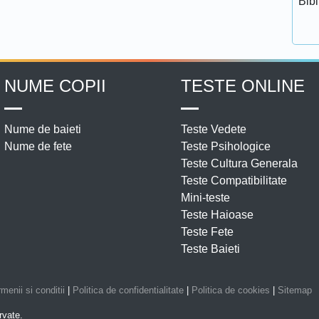
Bib
NUME COPII
TESTE ONLINE
Nume de baieti
Teste Vedete
Nume de fete
Teste Psihologice
Teste Cultura Generala
Teste Compatibilitate
Mini-teste
Teste Haioase
Teste Fete
Teste Baieti
menii si conditii
|
Politica de confidentialitate
|
Politica de cookies
|
Sitemap
rvate.