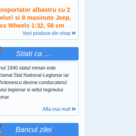
ansportator albastru cu 2
eluri si 8 masinute Jeep,
xx Wheels 1:32, 58 cm
Vezi produse din shop
Stiati ca …
nul 1940 statul roman este
lamat Stat National-Legionar iar
 Antonescu devine conducatorul
ului legionar si seful regimului
onar.
Afla mai mult
Bancul zilei