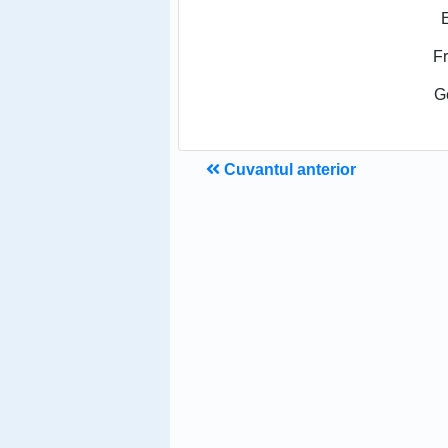
F
G
Cuvantul anterior