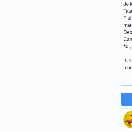
de l
Tata
Fiul
mar
Deo
Cand
fiul
-Ce 
mun