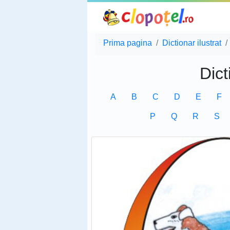
Prima pagina
Dictionar ilustrat
Dict
A
B
C
D
E
F
P
Q
R
S