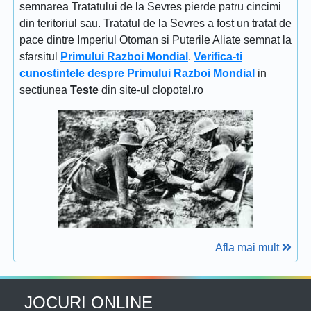
semnarea Tratatului de la Sevres pierde patru cincimi
din teritoriul sau. Tratatul de la Sevres a fost un tratat de
pace dintre Imperiul Otoman si Puterile Aliate semnat la
sfarsitul
Primului Razboi Mondial
.
Verifica-ti
cunostintele despre Primului Razboi Mondial
in
sectiunea
Teste
din site-ul clopotel.ro
Afla mai mult
JOCURI ONLINE