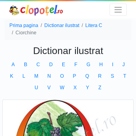
Prima pagina
Dictionar ilustrat
Litera C
Ciorchine
Dictionar ilustrat
A
B
C
D
E
F
G
H
I
J
K
L
M
N
O
P
Q
R
S
T
U
V
W
X
Y
Z