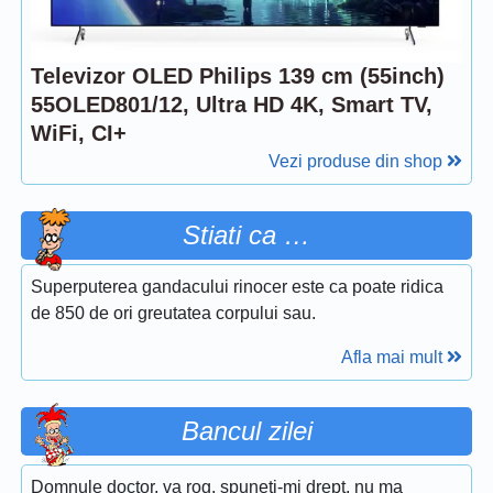
Televizor OLED Philips 139 cm (55inch)
55OLED801/12, Ultra HD 4K, Smart TV,
WiFi, CI+
Vezi produse din shop
Stiati ca …
Superputerea gandacului rinocer este ca poate ridica
de 850 de ori greutatea corpului sau.
Afla mai mult
Bancul zilei
Domnule doctor, va rog, spuneti-mi drept, nu ma