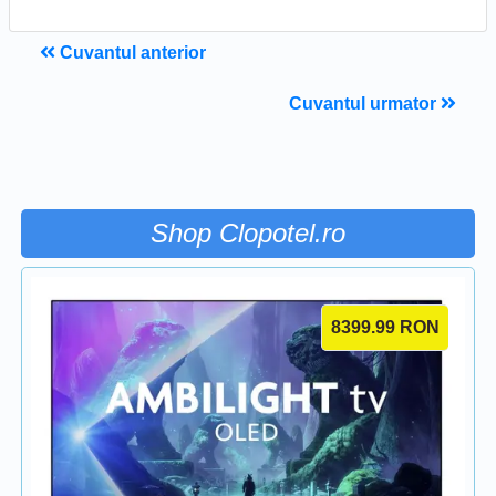
Cuvantul anterior
Cuvantul urmator
Shop Clopotel.ro
8399.99
RON