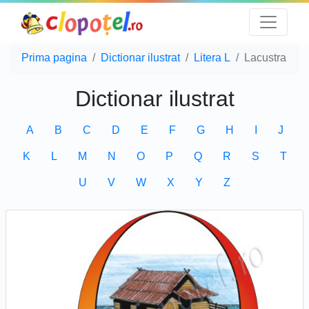
Prima pagina
Dictionar ilustrat
Litera L
Lacustra
Dictionar ilustrat
A
B
C
D
E
F
G
H
I
J
K
L
M
N
O
P
Q
R
S
T
U
V
W
X
Y
Z