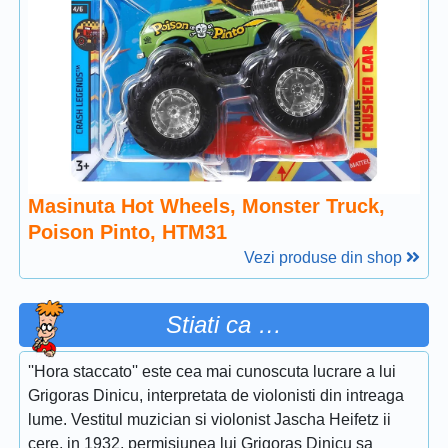
Masinuta Hot Wheels, Monster Truck,
Poison Pinto, HTM31
Vezi produse din shop
Stiati ca …
''Hora staccato'' este cea mai cunoscuta lucrare a lui
Grigoras Dinicu, interpretata de violonisti din intreaga
lume. Vestitul muzician si violonist Jascha Heifetz ii
cere, in 1932, permisiunea lui Grigoras Dinicu sa