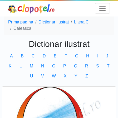
Prima pagina
Dictionar ilustrat
Litera C
Caleasca
Dictionar ilustrat
A
B
C
D
E
F
G
H
I
J
K
L
M
N
O
P
Q
R
S
T
U
V
W
X
Y
Z