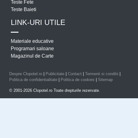
Teste Fete
Teste Baieti
LINK-URI UTILE
Materiale educative
Programari saloane
Magazinul de Carte
Despre Clopotel.ro
|
Publicitate
|
Contact
|
Termenii si conditii
|
Politica de confidentialitate
|
Politica de cookies
|
Sitemap
© 2001-2026 Clopotel.ro Toate drepturile rezervate.