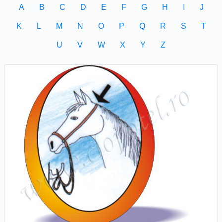
A
B
C
D
E
F
G
H
I
J
K
L
M
N
O
P
Q
R
S
T
U
V
W
X
Y
Z