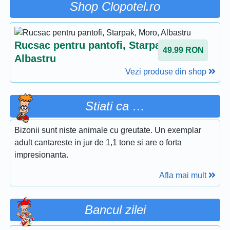
Shop Clopotel.ro
Rucsac pentru pantofi, Starpak, Moro,
49.99
RON
Albastru
Vezi produse din shop
Stiati ca …
Bizonii sunt niste animale cu greutate. Un exemplar
adult cantareste in jur de 1,1 tone si are o forta
impresionanta.
Afla mai mult
Bancul zilei