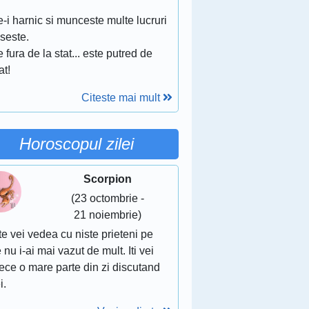
-i harnic si munceste multe lucruri
ipseste.
 fura de la stat... este putred de
at!
Citeste mai mult
Horoscopul zilei
Scorpion
(23 octombrie -
21 noiembrie)
te vei vedea cu niste prieteni pe
 nu i-ai mai vazut de mult. Iti vei
ece o mare parte din zi discutand
i.