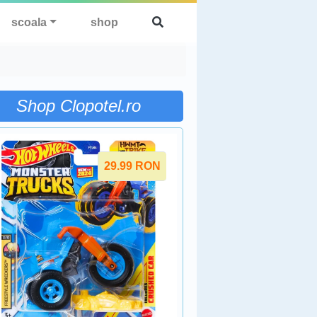
scoala
shop
Shop Clopotel.ro
29.99
RON