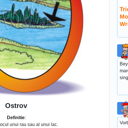
Tri
Mo
Wr
Bey
mar
sin
Ostrov
Definitie
:
Vor
locul unui rau sau al unui lac.