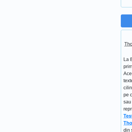
Tho
La 
prim
Aces
text
cili
pe c
sau 
repr
Tes
Tho
din 