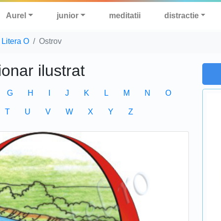
Aurel
junior
meditatii
distractie
Litera O
Ostrov
ionar ilustrat
G
H
I
J
K
L
M
N
O
T
U
V
W
X
Y
Z