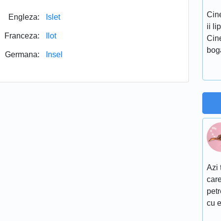
Cine
Engleza:
Islet
ii l
Franceza:
Ilot
Cine
bog
Germana:
Insel
Azi 
care
petr
cu e