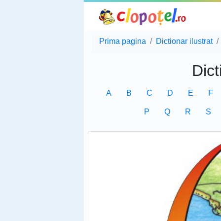
Prima pagina
Dictionar ilustrat
Dict
A
B
C
D
E
F
P
Q
R
S