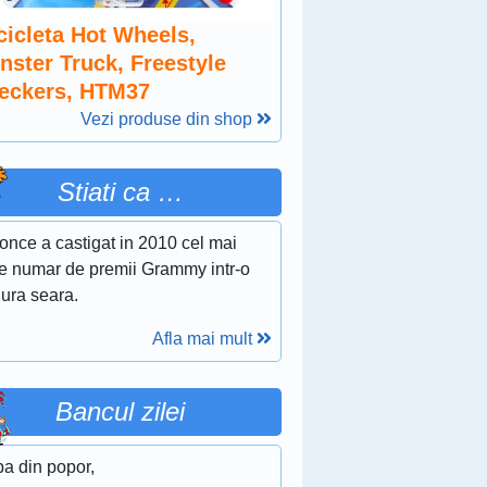
cicleta Hot Wheels,
nster Truck, Freestyle
eckers, HTM37
Vezi produse din shop
Stiati ca …
once a castigat in 2010 cel mai
e numar de premii Grammy intr-o
gura seara.
Afla mai mult
Bancul zilei
ba din popor,