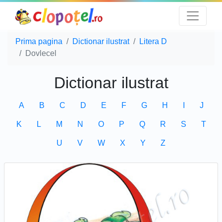
Prima pagina
Dictionar ilustrat
Litera D
Dovlecel
Dictionar ilustrat
A
B
C
D
E
F
G
H
I
J
K
L
M
N
O
P
Q
R
S
T
U
V
W
X
Y
Z