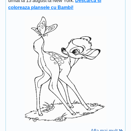
urmat la 13 august la New York.
Descarca si
coloreaza plansele cu Bambi!
Afla mai mult