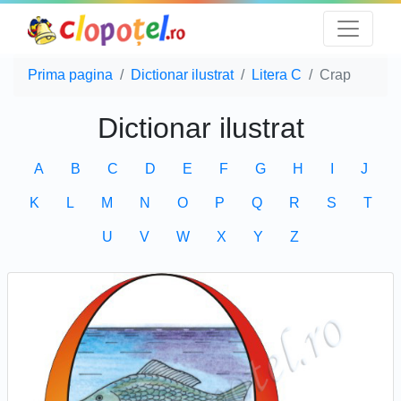
Prima pagina
Dictionar ilustrat
Litera C
Crap
Dictionar ilustrat
A
B
C
D
E
F
G
H
I
J
K
L
M
N
O
P
Q
R
S
T
U
V
W
X
Y
Z