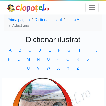
Prima pagina
Dictionar ilustrat
Litera A
Aductiune
Dictionar ilustrat
A
B
C
D
E
F
G
H
I
J
K
L
M
N
O
P
Q
R
S
T
U
V
W
X
Y
Z